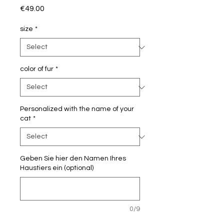
Price
€49.00
size
*
color of fur
*
Personalized with the name of your
cat
*
Geben Sie hier den Namen Ihres
Haustiers ein (optional)
0/9